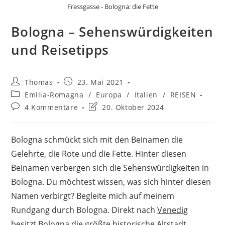
Fressgasse - Bologna: die Fette
Bologna – Sehenswürdigkeiten
und Reisetipps
Beitrags-
Beitrag
Thomas
23. Mai 2021
Autor:
veröffentlicht:
Beitrags-
Emilia-Romagna
/
Europa
/
Italien
/
REISEN
Kategorie:
Beitrags-
Beitrag
4 Kommentare
20. Oktober 2024
Kommentare:
zuletzt
geändert
am:
Bologna schmückt sich mit den Beinamen die
Gelehrte, die Rote und die Fette. Hinter diesen
Beinamen verbergen sich die Sehenswürdigkeiten in
Bologna. Du möchtest wissen, was sich hinter diesen
Namen verbirgt? Begleite mich auf meinem
Rundgang durch Bologna. Direkt nach
Venedig
besitzt Bologna die größte historische Altstadt.