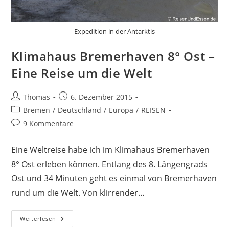
Expedition in der Antarktis
Klimahaus Bremerhaven 8° Ost –
Eine Reise um die Welt
Beitrags-
Beitrag
Thomas
6. Dezember 2015
Autor:
veröffentlicht:
Beitrags-
Bremen
/
Deutschland
/
Europa
/
REISEN
Kategorie:
Beitrags-
9 Kommentare
Kommentare:
Eine Weltreise habe ich im Klimahaus Bremerhaven
8° Ost erleben können. Entlang des 8. Längengrads
Ost und 34 Minuten geht es einmal von Bremerhaven
rund um die Welt. Von klirrender…
Klimahaus
Weiterlesen
Bremerhaven