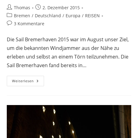
Beitrags-
Beitrag
Thomas
2. Dezember 2015
Autor:
veröffentlicht:
Beitrags-
Bremen
/
Deutschland
/
Europa
/
REISEN
Kategorie:
Beitrags-
3 Kommentare
Kommentare:
Die Sail Bremerhaven 2015 war im August unser Ziel,
um die bekannten Windjammer aus der Nähe zu
erleben und selbst an einem Törn teilzunehmen. Die
Sail Bremerhaven fand bereits in…
Sail
Weiterlesen
Bremerhaven
2015
–
Ein
Windjammer-
Erlebnis