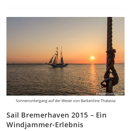
8°
Ost
–
Eine
Reise
Um
Die
Welt
Sonnenuntergang auf der Weser von Barkentine Thalassa
Sail Bremerhaven 2015 – Ein
Windjammer-Erlebnis