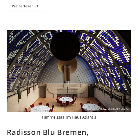
Böttcherstrasse
Weiterlesen
Und
Schnoorviertel
In
Bremen
Bei
Tag
Und
Nacht
Himmelssaal im Haus Atlantis
Radisson Blu Bremen,