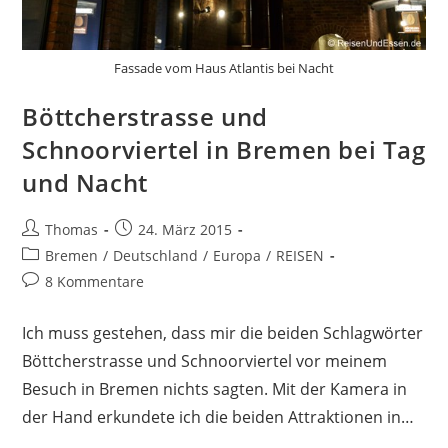
Fassade vom Haus Atlantis bei Nacht
Böttcherstrasse und
Schnoorviertel in Bremen bei Tag
und Nacht
Beitrags-
Beitrag
Thomas
24. März 2015
Autor:
veröffentlicht:
Beitrags-
Bremen
/
Deutschland
/
Europa
/
REISEN
Kategorie:
Beitrags-
8 Kommentare
Kommentare:
Ich muss gestehen, dass mir die beiden Schlagwörter
Böttcherstrasse und Schnoorviertel vor meinem
Besuch in Bremen nichts sagten. Mit der Kamera in
der Hand erkundete ich die beiden Attraktionen in…