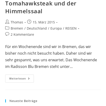
Tomahawksteak und der
Himmelssaal
Beitrags-
Beitrag
Thomas
15. März 2015
Autor:
veröffentlicht:
Beitrags-
Bremen
/
Deutschland
/
Europa
/
REISEN
Kategorie:
Beitrags-
2 Kommentare
Kommentare:
Für ein Wochenende sind wir in Bremen, das wir
bisher noch nicht besucht haben. Daher sind wir
sehr gespannt, was uns erwartet. Das Wochenende
im Radisson Blu Bremen steht unter…
Radisson
Weiterlesen
Blu
Bremen,
Tomahawksteak
Und
Der
Himmelssaal
Neueste Beiträge