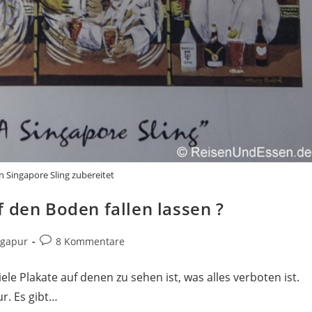
 Singapore Sling zubereitet
 den Boden fallen lassen ?
Beitrags-
ngapur
8 Kommentare
Kommentare:
ele Plakate auf denen zu sehen ist, was alles verboten ist.
r. Es gibt…