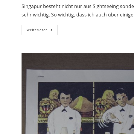
Singapur besteht nicht nur aus Sightseeing sonder
sehr wichtig. So wichtig, dass ich auch über eini
Essen
Weiterlesen
In
Singapur
Im
Food
Centre
Und
Chinatown