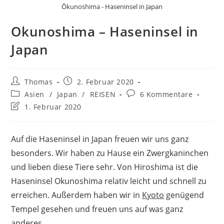
Ōkunoshima - Haseninsel in Japan
Okunoshima – Haseninsel in
Japan
Beitrags-
Beitrag
Thomas
2. Februar 2020
Autor:
veröffentlicht:
Beitrags-
Beitrags-
Asien
/
Japan
/
REISEN
6 Kommentare
Kategorie:
Kommentare:
Beitrag
1. Februar 2020
zuletzt
geändert
am:
Auf die Haseninsel in Japan freuen wir uns ganz
besonders. Wir haben zu Hause ein Zwergkaninchen
und lieben diese Tiere sehr. Von Hiroshima ist die
Haseninsel Okunoshima relativ leicht und schnell zu
erreichen. Außerdem haben wir in
Kyoto
genügend
Tempel gesehen und freuen uns auf was ganz
anderes.