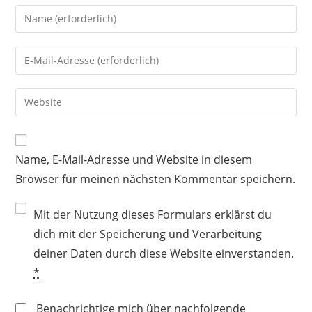
Gib
deinen
Namen
Gib
oder
deine
Benutzernamen
E-
Gib
zum
Mail-
deine
Kommentieren
Adresse
Website-
ein
zum
URL
Name, E-Mail-Adresse und Website in diesem
Kommentieren
ein
ein
Browser für meinen nächsten Kommentar speichern.
(optional)
Mit der Nutzung dieses Formulars erklärst du
dich mit der Speicherung und Verarbeitung
deiner Daten durch diese Website einverstanden.
*
Benachrichtige mich über nachfolgende