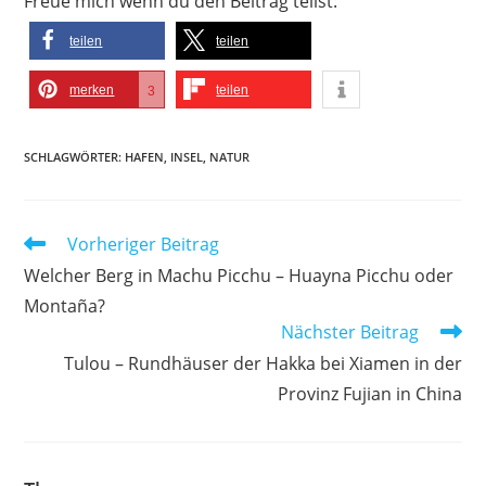
Freue mich wenn du den Beitrag teilst:
teilen
teilen
merken
teilen
3
SCHLAGWÖRTER
:
HAFEN
,
INSEL
,
NATUR
Weitere
Vorheriger Beitrag
Artikel
Welcher Berg in Machu Picchu – Huayna Picchu oder
ansehen
Montaña?
Nächster Beitrag
Tulou – Rundhäuser der Hakka bei Xiamen in der
Provinz Fujian in China