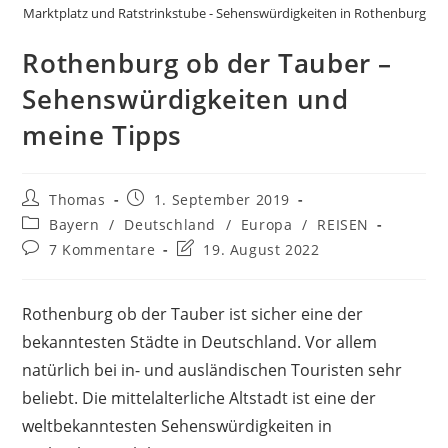
Marktplatz und Ratstrinkstube - Sehenswürdigkeiten in Rothenburg
Rothenburg ob der Tauber –
Sehenswürdigkeiten und
meine Tipps
Beitrags-
Beitrag
Thomas
1. September 2019
Autor:
veröffentlicht:
Beitrags-
Bayern
/
Deutschland
/
Europa
/
REISEN
Kategorie:
Beitrags-
Beitrag
7 Kommentare
19. August 2022
Kommentare:
zuletzt
geändert
am:
Rothenburg ob der Tauber ist sicher eine der
bekanntesten Städte in Deutschland. Vor allem
natürlich bei in- und ausländischen Touristen sehr
beliebt. Die mittelalterliche Altstadt ist eine der
weltbekanntesten Sehenswürdigkeiten in