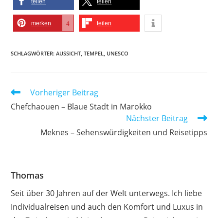
teilen
teilen
merken
teilen
4
SCHLAGWÖRTER
:
AUSSICHT
,
TEMPEL
,
UNESCO
Weitere
Vorheriger Beitrag
Artikel
Chefchaouen – Blaue Stadt in Marokko
ansehen
Nächster Beitrag
Meknes – Sehenswürdigkeiten und Reisetipps
Thomas
Seit über 30 Jahren auf der Welt unterwegs. Ich liebe
Individualreisen und auch den Komfort und Luxus in