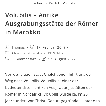
Basilika und Kapitol in Volubilis
Volubilis – Antike
Ausgrabungsstätte der Römer
in Marokko
Beitrags-
Beitrag
Thomas
17. Februar 2019
Autor:
veröffentlicht:
Beitrags-
Afrika
/
Marokko
/
REISEN
Kategorie:
Beitrags-
Beitrag
5 Kommentare
17. August 2022
Kommentare:
zuletzt
geändert
am:
Von der
blauen Stadt Chefchaouen
führt uns der
Weg nach Volubilis. Volubilis ist einer der
bedeutendsten, antiken Ausgrabungsstätten der
Römer in Nordafrika. Volubilis wurde ca. im 25.
Jahrhundert vor Christi Geburt gegründet. Unter den