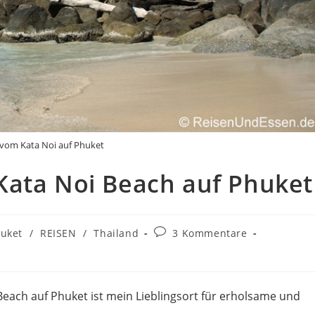
vom Kata Noi auf Phuket
Kata Noi Beach auf Phuket
Beitrags-
uket
/
REISEN
/
Thailand
3 Kommentare
Kommentare:
each auf Phuket ist mein Lieblingsort für erholsame und