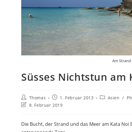
Am Strand 
Süsses Nichtstun am 
Beitrags-
Beitrag
Beitrags-
Thomas
1. Februar 2013
Asien
/
Ph
Autor:
veröffentlicht:
Kategorie:
Beitrag
8. Februar 2019
zuletzt
geändert
am:
Die Bucht, der Strand und das Meer am Kata Noi B