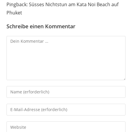
Pingback:
Süsses Nichtstun am Kata Noi Beach auf
Phuket
Schreibe einen Kommentar
Kommentar
Gib
deinen
Namen
Gib
oder
deine
Benutzernamen
E-
Gib
zum
Mail-