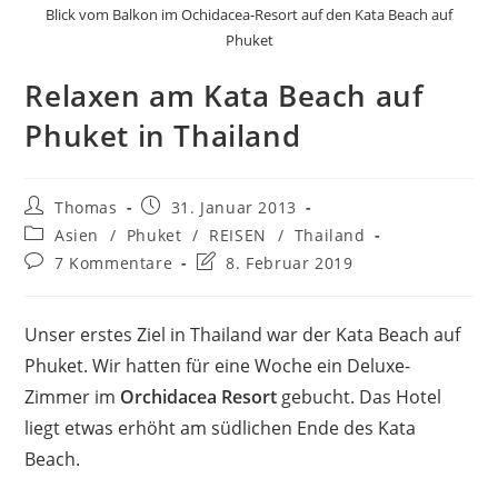
Blick vom Balkon im Ochidacea-Resort auf den Kata Beach auf
Phuket
Relaxen am Kata Beach auf
Phuket in Thailand
Beitrags-
Beitrag
Thomas
31. Januar 2013
Autor:
veröffentlicht:
Beitrags-
Asien
/
Phuket
/
REISEN
/
Thailand
Kategorie:
Beitrags-
Beitrag
7 Kommentare
8. Februar 2019
Kommentare:
zuletzt
geändert
am:
Unser erstes Ziel in Thailand war der Kata Beach auf
Phuket. Wir hatten für eine Woche ein Deluxe-
Zimmer im
Orchidacea Resort
gebucht. Das Hotel
liegt etwas erhöht am südlichen Ende des Kata
Beach.