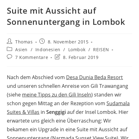
Suite mit Aussicht auf
Sonnenuntergang in Lombok
Beitrags-
Beitrag
Thomas
8. November 2015
Autor:
veröffentlicht:
Beitrags-
Asien
/
Indonesien
/
Lombok
/
REISEN
Kategorie:
Beitrags-
Beitrag
7 Kommentare
8. Februar 2019
Kommentare:
zuletzt
geändert
am:
Nach dem Abschied vom
Desa Dunia Beda Resort
und unseren schnellen Anreise von Gili Trawangang
(siehe
meine Tipps zu den Gili Inseln
) standen wir
schon gegen Mittag an der Rezeption vom
Sudamala
Suites & Villas
in
Senggigi
auf der Insel Lombok. Hier
erwartete uns gleich eine Überraschung: Wir
bekamen ein Upgrade in eine Suite mit Aussicht auf
Sonnenuntergang (Narmada Sunset View Suite). Wir