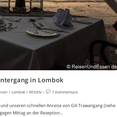
untergang in Lombok
Beitrags-
sien
/
Lombok
/
REISEN
7 Kommentare
Kommentare:
nd unseren schnellen Anreise von Gili Trawangang (siehe
n gegen Mittag an der Rezeption…