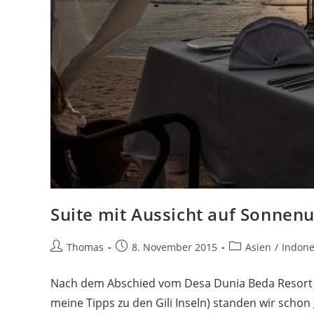
Suite mit Aussicht auf Sonnen
Beitrags-
Beitrag
Beitrags-
Thomas
8. November 2015
Asien
/
Indone
Autor:
veröffentlicht:
Kategorie:
Nach dem Abschied vom Desa Dunia Beda Resort u
meine Tipps zu den Gili Inseln) standen wir scho