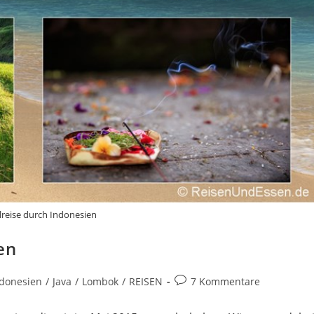
lreise durch Indonesien
en
Beitrags-
donesien
/
Java
/
Lombok
/
REISEN
7 Kommentare
Kommentare: