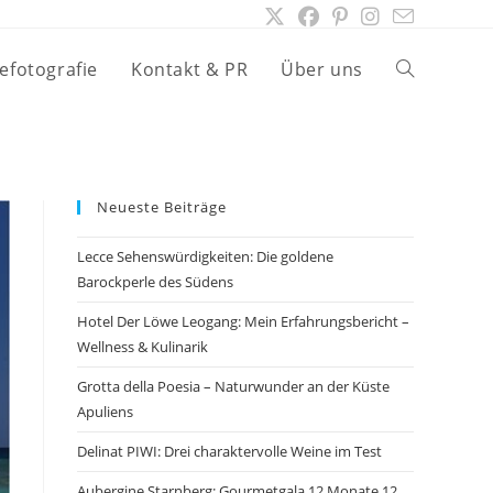
efotografie
Kontakt & PR
Über uns
Website-
Suche
Neueste Beiträge
umschalten
Lecce Sehenswürdigkeiten: Die goldene
Barockperle des Südens
Hotel Der Löwe Leogang: Mein Erfahrungsbericht –
Wellness & Kulinarik
Grotta della Poesia – Naturwunder an der Küste
Apuliens
Delinat PIWI: Drei charaktervolle Weine im Test
Aubergine Starnberg: Gourmetgala 12 Monate 12