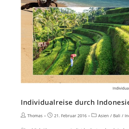
Individua
Individualreise durch Indonesi
Beitrags-
Beitrag
Beitrags-
Thomas
21. Februar 2016
Asien
/
Bali
/
In
Autor:
veröffentlicht:
Kategorie: