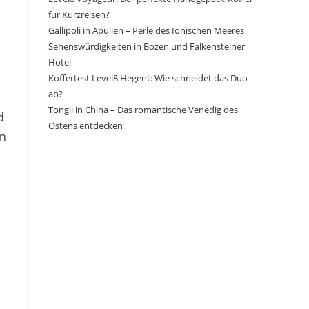
für Kurzreisen?
Gallipoli in Apulien – Perle des Ionischen Meeres
Sehenswürdigkeiten in Bozen und Falkensteiner
Hotel
Koffertest Level8 Hegent: Wie schneidet das Duo
ab?
,
Tongli in China – Das romantische Venedig des
d
Ostens entdecken
in