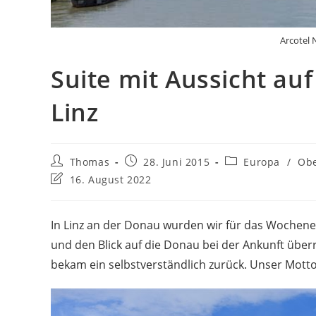
Arcotel 
Suite mit Aussicht au
Linz
Beitrags-
Beitrag
Beitrags-
Thomas
28. Juni 2015
Europa
/
Obe
Autor:
veröffentlicht:
Kategorie:
Beitrag
16. August 2022
zuletzt
geändert
am:
In Linz an der Donau wurden wir für das Wochen
und den Blick auf die Donau bei der Ankunft überra
bekam ein selbstverständlich zurück. Unser Motto 