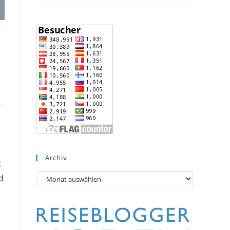
Archiv
z
d
Archiv