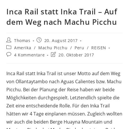
Inca Rail statt Inka Trail – Auf
dem Weg nach Machu Picchu
Beitrags-
Beitrag
Thomas
20. August 2017
Autor:
veröffentlicht:
Beitrags-
Amerika
/
Machu Picchu
/
Peru
/
REISEN
Kategorie:
Beitrags-
Beitrag
4 Kommentare
20. Oktober 2017
Kommentare:
zuletzt
geändert
am:
Inca Rail statt Inka Trail ist unser Motto auf dem Weg
von Ollantaytambo nach Aguas Calientes bzw. Machu
Picchu. Bei der Planung der Reise haben wir beide
Möglichkeiten durchgespielt. Letztendlich spielte die
Zeit eine entscheidende Rolle. Für den Inka Trail
hätten wir 4 Tage einplanen müssen. Zugleich wollten
wir auch die beiden Berge Huayna Mountain und