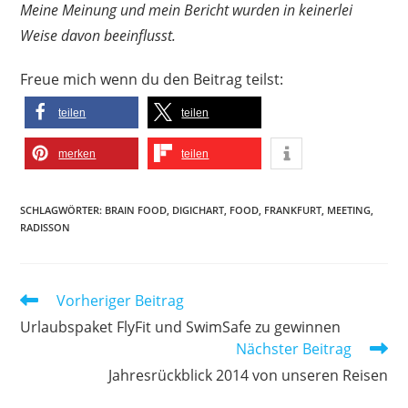
Meine Meinung und mein Bericht wurden in keinerlei
Weise davon beeinflusst.
Freue mich wenn du den Beitrag teilst:
teilen
teilen
merken
teilen
SCHLAGWÖRTER
:
BRAIN FOOD
,
DIGICHART
,
FOOD
,
FRANKFURT
,
MEETING
,
RADISSON
Weitere
Vorheriger Beitrag
Artikel
Urlaubspaket FlyFit und SwimSafe zu gewinnen
ansehen
Nächster Beitrag
Jahresrückblick 2014 von unseren Reisen