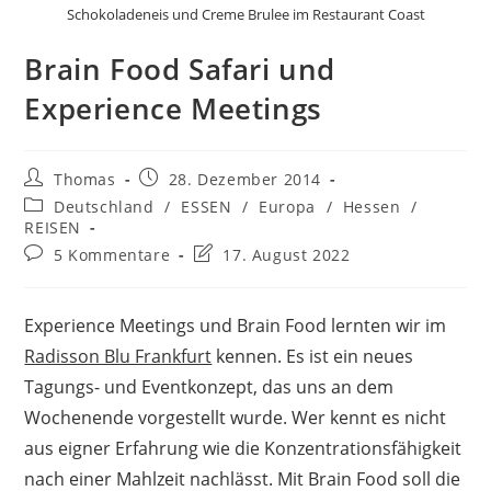
Schokoladeneis und Creme Brulee im Restaurant Coast
Brain Food Safari und
Experience Meetings
Beitrags-
Beitrag
Thomas
28. Dezember 2014
Autor:
veröffentlicht:
Beitrags-
Deutschland
/
ESSEN
/
Europa
/
Hessen
/
Kategorie:
REISEN
Beitrags-
Beitrag
5 Kommentare
17. August 2022
Kommentare:
zuletzt
geändert
am:
Experience Meetings und Brain Food lernten wir im
Radisson Blu Frankfurt
kennen. Es ist ein neues
Tagungs- und Eventkonzept, das uns an dem
Wochenende vorgestellt wurde. Wer kennt es nicht
aus eigner Erfahrung wie die Konzentrationsfähigkeit
nach einer Mahlzeit nachlässt. Mit Brain Food soll die