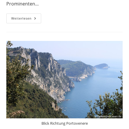
Prominenten…
Portofino
Weiterlesen
–
Tipps
Für
Den
Ausflug
In
Das
Teuerste
Fischerdorf
Blick Richtung Portovenere