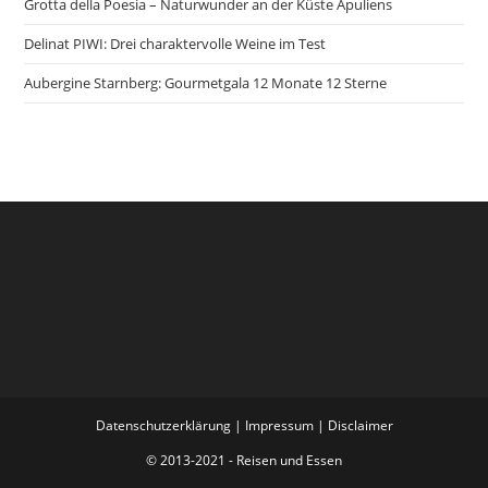
Grotta della Poesia – Naturwunder an der Küste Apuliens
Delinat PIWI: Drei charaktervolle Weine im Test
Aubergine Starnberg: Gourmetgala 12 Monate 12 Sterne
Datenschutzerklärung
|
Impressum
|
Disclaimer
© 2013-2021 - Reisen und Essen