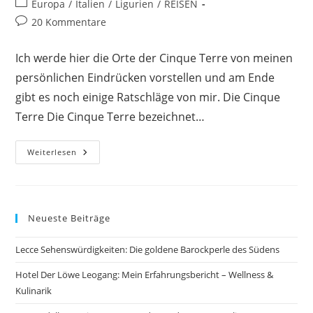
Beitrags-
Europa
/
Italien
/
Ligurien
/
REISEN
Kategorie:
Beitrags-
20 Kommentare
Kommentare:
Ich werde hier die Orte der Cinque Terre von meinen
persönlichen Eindrücken vorstellen und am Ende
gibt es noch einige Ratschläge von mir. Die Cinque
Terre Die Cinque Terre bezeichnet…
Was
Weiterlesen
Du
Über
Die
5
Orte
Der
Neueste Beiträge
Cinque
Terre
Wissen
Lecce Sehenswürdigkeiten: Die goldene Barockperle des Südens
Musst
Hotel Der Löwe Leogang: Mein Erfahrungsbericht – Wellness &
Kulinarik