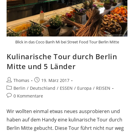
Blick in das Coco Banh Mi bei Street Food Tour Berlin Mitte
Kulinarische Tour durch Berlin
Mitte und 5 Länder
Beitrags-
Beitrag
Thomas
19. März 2017
Autor:
veröffentlicht:
Beitrags-
Berlin
/
Deutschland
/
ESSEN
/
Europa
/
REISEN
Kategorie:
Beitrags-
0 Kommentare
Kommentare:
Wir wollten einmal etwas neues ausprobieren und
haben auf dem Handy eine kulinarische Tour durch
Berlin Mitte gebucht. Diese Tour führt nicht nur weg