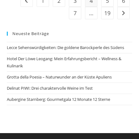
1
2
3
4
5
6
Zur vorherigen Seite
7
…
19
Zur näc
Neueste Beiträge
Lecce Sehenswürdigkeiten: Die goldene Barockperle des Südens
Hotel Der Löwe Leogang: Mein Erfahrungsbericht – Wellness &
Kulinarik
Grotta della Poesia – Naturwunder an der Küste Apuliens
Delinat PIWI: Drei charaktervolle Weine im Test
Aubergine Starnberg: Gourmetgala 12 Monate 12 Sterne