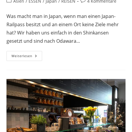
Beitrags-
Beitrags-
Asien
/
ESSEN
/
Japan
/
REISEN
4 Kommentare
Kategorie:
Kommentare:
Was macht man in Japan, wenn man einen Japan-
Railpass besitzt und an einem Ort keine Ziele mehr
hat? Wir haben uns einfach in den Shinkansen
gesetzt und sind nach Odawara…
Burg
Weiterlesen
In
Odawara
Und
Traditionelles
Japanisches
Restaurant