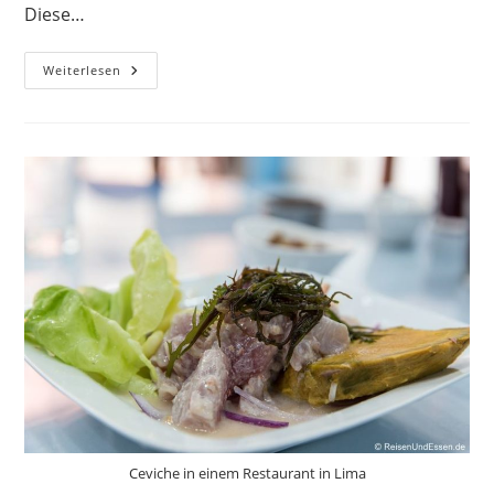
Diese…
Taste
Weiterlesen
Moments
Im
Maritim
Hotel
München
Ceviche in einem Restaurant in Lima