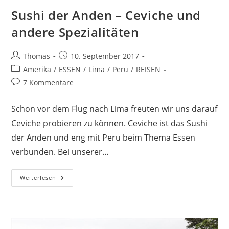
Sushi der Anden – Ceviche und
andere Spezialitäten
Beitrags-
Beitrag
Thomas
10. September 2017
Autor:
veröffentlicht:
Beitrags-
Amerika
/
ESSEN
/
Lima
/
Peru
/
REISEN
Kategorie:
Beitrags-
7 Kommentare
Kommentare:
Schon vor dem Flug nach Lima freuten wir uns darauf
Ceviche probieren zu können. Ceviche ist das Sushi
der Anden und eng mit Peru beim Thema Essen
verbunden. Bei unserer…
Sushi
Weiterlesen
Der
Anden
–
Ceviche
Und
Andere
Spezialitäten