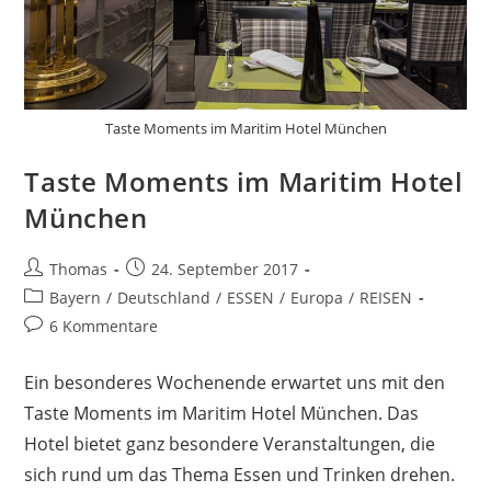
Taste Moments im Maritim Hotel München
Taste Moments im Maritim Hotel
München
Beitrags-
Beitrag
Thomas
24. September 2017
Autor:
veröffentlicht:
Beitrags-
Bayern
/
Deutschland
/
ESSEN
/
Europa
/
REISEN
Kategorie:
Beitrags-
6 Kommentare
Kommentare:
Ein besonderes Wochenende erwartet uns mit den
Taste Moments im Maritim Hotel München. Das
Hotel bietet ganz besondere Veranstaltungen, die
sich rund um das Thema Essen und Trinken drehen.