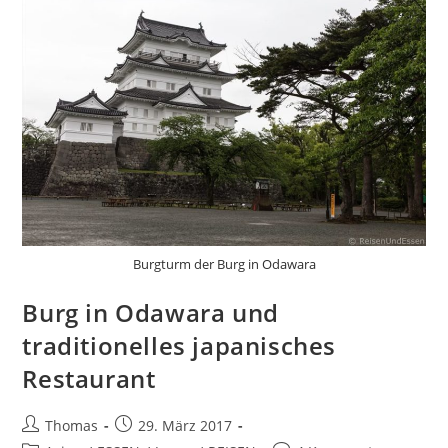
Burgturm der Burg in Odawara
Burg in Odawara und
traditionelles japanisches
Restaurant
Beitrags-
Beitrag
Thomas
29. März 2017
Autor:
veröffentlicht: