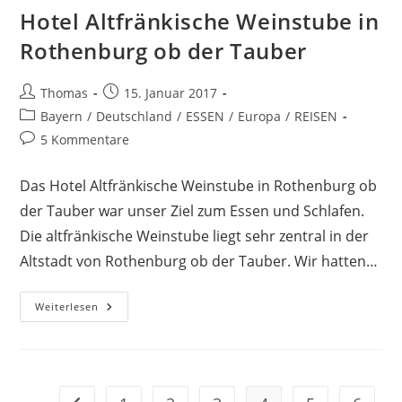
Hotel Altfränkische Weinstube in
Rothenburg ob der Tauber
Beitrags-
Beitrag
Thomas
15. Januar 2017
Autor:
veröffentlicht:
Beitrags-
Bayern
/
Deutschland
/
ESSEN
/
Europa
/
REISEN
Kategorie:
Beitrags-
5 Kommentare
Kommentare:
Das Hotel Altfränkische Weinstube in Rothenburg ob
der Tauber war unser Ziel zum Essen und Schlafen.
Die altfränkische Weinstube liegt sehr zentral in der
Altstadt von Rothenburg ob der Tauber. Wir hatten…
Hotel
Weiterlesen
Altfränkische
Weinstube
In
Rothenburg
Ob
Der
Tauber