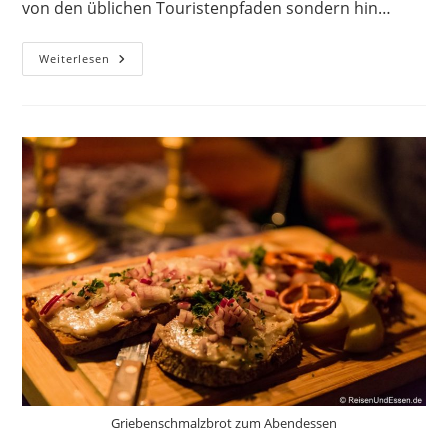
von den üblichen Touristenpfaden sondern hin…
Kulinarische
Weiterlesen
Tour
Durch
Berlin
Mitte
Und
5
Länder
Griebenschmalzbrot zum Abendessen