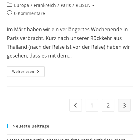
Autor:
veröffentlicht:
Beitrags-
Europa
/
Frankreich
/
Paris
/
REISEN
Kategorie:
Beitrags-
0 Kommentare
Kommentare:
Im März haben wir ein verlängertes Wochenende in
Paris verbracht. Kurz nach unserer Rückkehr aus
Thailand (nach der Reise ist vor der Reise) haben wir
gesehen, dass es mit dem…
Anreise
Weiterlesen
Nach
Paris
Und
Erster
Rundgang
(Tag
1)
1
2
3
Zur vorherigen Seite
Neueste Beiträge