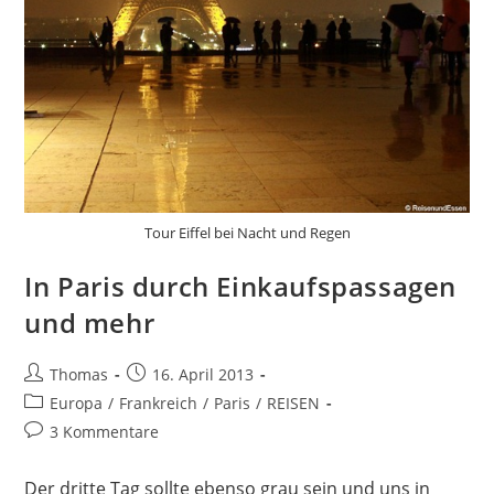
Tour Eiffel bei Nacht und Regen
In Paris durch Einkaufspassagen
und mehr
Beitrags-
Beitrag
Thomas
16. April 2013
Autor:
veröffentlicht:
Beitrags-
Europa
/
Frankreich
/
Paris
/
REISEN
Kategorie:
Beitrags-
3 Kommentare
Kommentare:
Der dritte Tag sollte ebenso grau sein und uns in