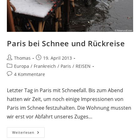
Paris bei Schnee und Rückreise
Beitrags-
Beitrag
Thomas
19. April 2013
Autor:
veröffentlicht:
Beitrags-
Europa
/
Frankreich
/
Paris
/
REISEN
Kategorie:
Beitrags-
4 Kommentare
Kommentare:
Letzter Tag in Paris mit Schneefall. Bis zum Abend
hatten wir Zeit, um noch einige Impressionen von
Paris im Schnee festzuhalten. Die Wohnung mussten
wir erst vor Abfahrt unseres Zuges…
Paris
Weiterlesen
Bei