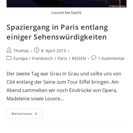
Louvre bei Nacht
Spaziergang in Paris entlang
einiger Sehenswürdigkeiten
Beitrags-
Beitrag
Thomas
8. April 2013
Autor:
veröffentlicht:
Beitrags-
Beitrags-
Europa
/
Frankreich
/
Paris
/
REISEN
1 Kommentar
Kategorie:
Kommentare:
Der zweite Tag war Grau in Grau und sollte uns von
Cité entlang der Seine zum Tour Eiffel bringen. Am
Abend sammelten wir noch Eindrücke von Opera,
Madeleine sowie Louvre…
Spaziergang
Weiterlesen
In
Paris
Entlang
Einiger