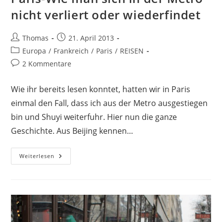
nicht verliert oder wiederfindet
Beitrags-
Beitrag
Thomas
21. April 2013
Autor:
veröffentlicht:
Beitrags-
Europa
/
Frankreich
/
Paris
/
REISEN
Kategorie:
Beitrags-
2 Kommentare
Kommentare:
Wie ihr bereits lesen konntet, hatten wir in Paris
einmal den Fall, dass ich aus der Metro ausgestiegen
bin und Shuyi weiterfuhr. Hier nun die ganze
Geschichte. Aus Beijing kennen…
Paris-
Weiterlesen
Wie
Man
Sich
In
Der
Metro
Nicht
Verliert
Oder