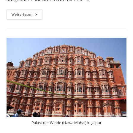
Indisches
Weiterlesen
Mittagessen,
Textilien
Färben
Und
Teppiche
Knüpfen
In
Jaipur
Palast der Winde (Hawa Mahal) in Jaipur