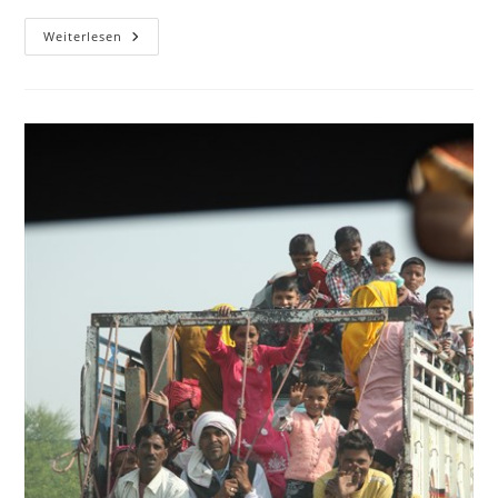
Die
Weiterlesen
Geisterstadt
Des
Moguls
In
Fatehpur
Sikri