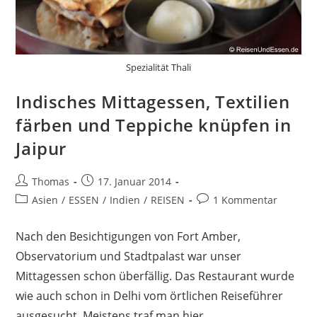
Spezialität Thali
Indisches Mittagessen, Textilien
färben und Teppiche knüpfen in
Jaipur
Beitrags-
Beitrag
Thomas
17. Januar 2014
Autor:
veröffentlicht:
Beitrags-
Beitrags-
Asien
/
ESSEN
/
Indien
/
REISEN
1 Kommentar
Kategorie:
Kommentare:
Nach den Besichtigungen von Fort Amber,
Observatorium und Stadtpalast war unser
Mittagessen schon überfällig. Das Restaurant wurde
wie auch schon in Delhi vom örtlichen Reiseführer
ausgesucht. Meistens traf man hier…