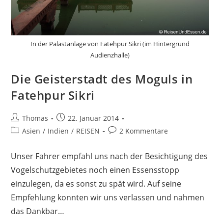
In der Palastanlage von Fatehpur Sikri (im Hintergrund
Audienzhalle)
Die Geisterstadt des Moguls in
Fatehpur Sikri
Beitrags-
Beitrag
Thomas
22. Januar 2014
Autor:
veröffentlicht:
Beitrags-
Beitrags-
Asien
/
Indien
/
REISEN
2 Kommentare
Kategorie:
Kommentare:
Unser Fahrer empfahl uns nach der Besichtigung des
Vogelschutzgebietes noch einen Essensstopp
einzulegen, da es sonst zu spät wird. Auf seine
Empfehlung konnten wir uns verlassen und nahmen
das Dankbar…