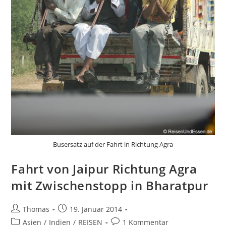
Busersatz auf der Fahrt in Richtung Agra
Fahrt von Jaipur Richtung Agra
mit Zwischenstopp in Bharatpur
Beitrags-
Beitrag
Thomas
19. Januar 2014
Autor:
veröffentlicht:
Beitrags-
Beitrags-
Asien
/
Indien
/
REISEN
1 Kommentar