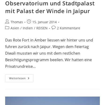
Observatorium und Stadtpalast
mit Palast der Winde in Jaipur
Beitrags-
Beitrag
Thomas
15. Januar 2014
Autor:
veröffentlicht:
Beitrags-
Beitrags-
Asien
/
Indien
/
REISEN
2 Kommentare
Kategorie:
Kommentare:
Das Rote Fort in Amber liessen wir hinter uns und
fuhren zurück nach Jaipur. Wegen dem Feiertag
Diwali mussten wir uns mit dem restlichen
Besichtigungsprogramm beeilen. Wir hatten eine
Privatrundreise…
Observatorium
Weiterlesen
Und
Stadtpalast
Mit
Palast
Der
Winde
In
Jaipur