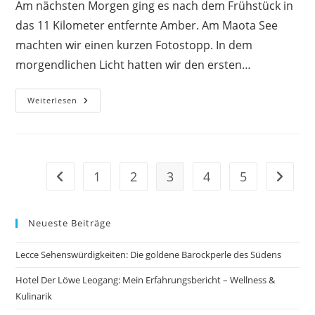
Am nächsten Morgen ging es nach dem Frühstück in
das 11 Kilometer entfernte Amber. Am Maota See
machten wir einen kurzen Fotostopp. In dem
morgendlichen Licht hatten wir den ersten…
Auf
Weiterlesen
Elefanten
Hinauf
Zum
Fort
Amber
1
2
3
4
5
Zur vorherigen Seite
Zur näc
Neueste Beiträge
Lecce Sehenswürdigkeiten: Die goldene Barockperle des Südens
Hotel Der Löwe Leogang: Mein Erfahrungsbericht – Wellness &
Kulinarik