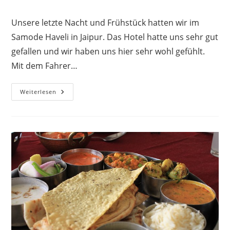
Kategorie:
Kommentare:
Unsere letzte Nacht und Frühstück hatten wir im
Samode Haveli in Jaipur. Das Hotel hatte uns sehr gut
gefallen und wir haben uns hier sehr wohl gefühlt.
Mit dem Fahrer…
Fahrt
Weiterlesen
Von
Jaipur
Richtung
Agra
Mit
Zwischenstopp
In
Bharatpur