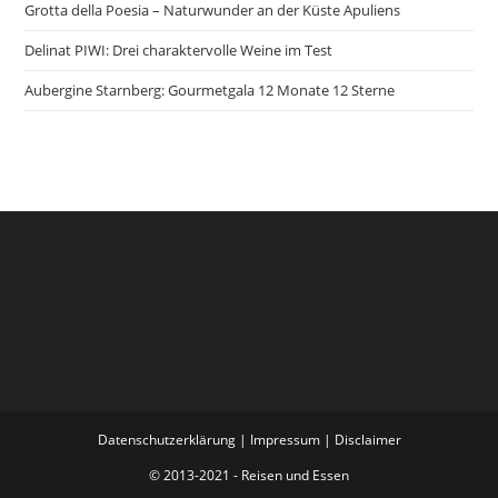
Grotta della Poesia – Naturwunder an der Küste Apuliens
Delinat PIWI: Drei charaktervolle Weine im Test
Aubergine Starnberg: Gourmetgala 12 Monate 12 Sterne
Datenschutzerklärung
|
Impressum
|
Disclaimer
© 2013-2021 - Reisen und Essen