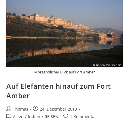
Morgendlicher Blick auf Fort Amber
Auf Elefanten hinauf zum Fort
Amber
Beitrags-
Beitrag
Thomas
24. Dezember 2013
Autor:
veröffentlicht:
Beitrags-
Beitrags-
Asien
/
Indien
/
REISEN
1 Kommentar
Kategorie:
Kommentare: