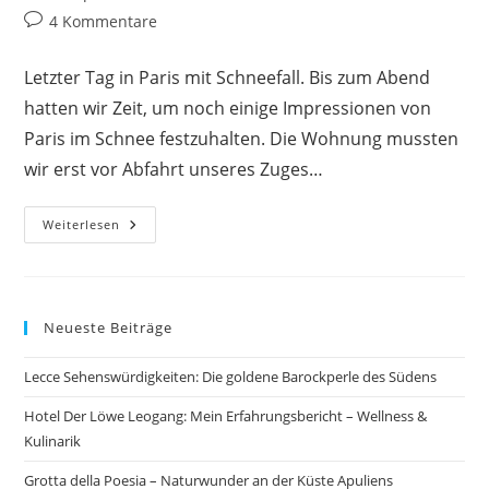
Kategorie:
Beitrags-
4 Kommentare
Kommentare:
Letzter Tag in Paris mit Schneefall. Bis zum Abend
hatten wir Zeit, um noch einige Impressionen von
Paris im Schnee festzuhalten. Die Wohnung mussten
wir erst vor Abfahrt unseres Zuges…
Paris
Weiterlesen
Bei
Schnee
Und
Rückreise
Neueste Beiträge
Lecce Sehenswürdigkeiten: Die goldene Barockperle des Südens
Hotel Der Löwe Leogang: Mein Erfahrungsbericht – Wellness &
Kulinarik
Grotta della Poesia – Naturwunder an der Küste Apuliens