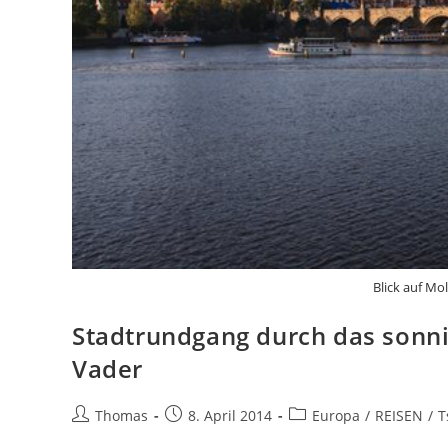
Blick auf Mo
Stadtrundgang durch das sonn
Vader
Beitrags-
Beitrag
Beitrags-
Thomas
8. April 2014
Europa
/
REISEN
/
T
Autor:
veröffentlicht:
Kategorie: