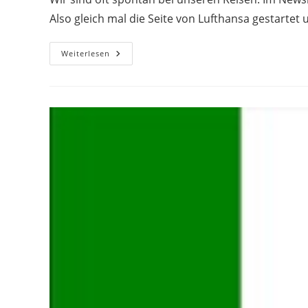
Also gleich mal die Seite von Lufthansa gestartet 
Ein
Weiterlesen
Verlängertes
Wochenende
In
Der
Goldenen
Stadt
Prag