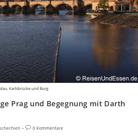
ldau, Karlsbrücke und Burg
ige Prag und Begegnung mit Darth
Beitrags-
schechien
0 Kommentare
Kommentare: