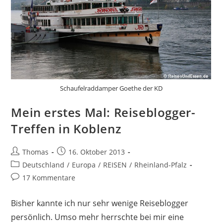
Schaufelraddamper Goethe der KD
Mein erstes Mal: Reiseblogger-
Treffen in Koblenz
Beitrags-
Beitrag
Thomas
16. Oktober 2013
Autor:
veröffentlicht:
Beitrags-
Deutschland
/
Europa
/
REISEN
/
Rheinland-Pfalz
Kategorie:
Beitrags-
17 Kommentare
Kommentare:
Bisher kannte ich nur sehr wenige Reiseblogger
persönlich. Umso mehr herrschte bei mir eine