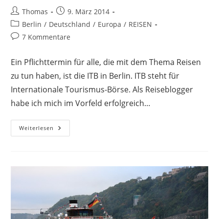
Beitrags-
Beitrag
Thomas
9. März 2014
Autor:
veröffentlicht:
Beitrags-
Berlin
/
Deutschland
/
Europa
/
REISEN
Kategorie:
Beitrags-
7 Kommentare
Kommentare:
Ein Pflichttermin für alle, die mit dem Thema Reisen
zu tun haben, ist die ITB in Berlin. ITB steht für
Internationale Tourismus-Börse. Als Reiseblogger
habe ich mich im Vorfeld erfolgreich…
Als
Weiterlesen
Reiseblogger
Auf
Der
ITB
2014
In
Berlin