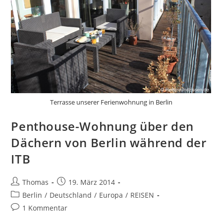
Terrasse unserer Ferienwohnung in Berlin
Penthouse-Wohnung über den
Dächern von Berlin während der
ITB
Beitrags-
Beitrag
Thomas
19. März 2014
Autor:
veröffentlicht:
Beitrags-
Berlin
/
Deutschland
/
Europa
/
REISEN
Kategorie:
Beitrags-
1 Kommentar
Kommentare: