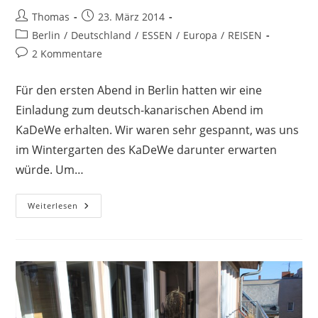
Beitrags-
Beitrag
Thomas
23. März 2014
Autor:
veröffentlicht:
Beitrags-
Berlin
/
Deutschland
/
ESSEN
/
Europa
/
REISEN
Kategorie:
Beitrags-
2 Kommentare
Kommentare:
Für den ersten Abend in Berlin hatten wir eine
Einladung zum deutsch-kanarischen Abend im
KaDeWe erhalten. Wir waren sehr gespannt, was uns
im Wintergarten des KaDeWe darunter erwarten
würde. Um…
Deutsch-
Weiterlesen
Kanarischer
Abend
Im
KaDeWe
Anlässlich
Der
ITB