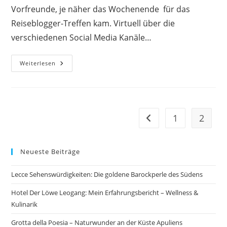
Vorfreunde, je näher das Wochenende für das
Reiseblogger-Treffen kam. Virtuell über die
verschiedenen Social Media Kanäle…
Mein
Weiterlesen
Erstes
Mal:
Reiseblogger-
Treffen
In
Koblenz
1
2
Zur vorherigen Seite
Neueste Beiträge
Lecce Sehenswürdigkeiten: Die goldene Barockperle des Südens
Hotel Der Löwe Leogang: Mein Erfahrungsbericht – Wellness &
Kulinarik
Grotta della Poesia – Naturwunder an der Küste Apuliens