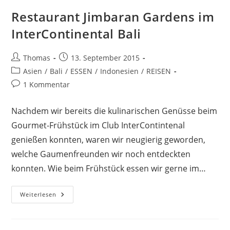
Restaurant Jimbaran Gardens im
InterContinental Bali
Beitrags-
Beitrag
Thomas
13. September 2015
Autor:
veröffentlicht:
Beitrags-
Asien
/
Bali
/
ESSEN
/
Indonesien
/
REISEN
Kategorie:
Beitrags-
1 Kommentar
Kommentare:
Nachdem wir bereits die kulinarischen Genüsse beim
Gourmet-Frühstück im Club InterContintenal
genießen konnten, waren wir neugierig geworden,
welche Gaumenfreunden wir noch entdeckten
konnten. Wie beim Frühstück essen wir gerne im…
Restaurant
Weiterlesen
Jimbaran
Gardens
Im
InterContinental