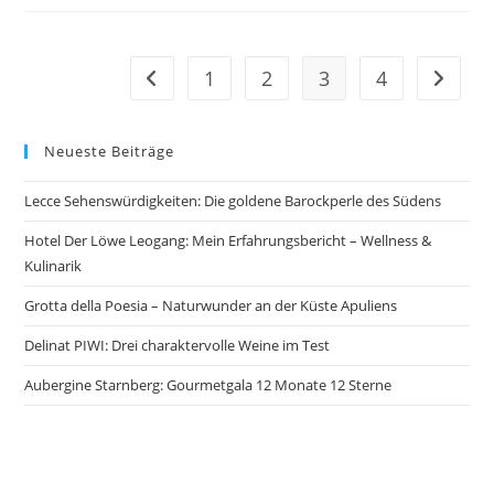
Mit
SWISS
1
2
3
4
Zur vorherigen Seite
Zur näc
Neueste Beiträge
Lecce Sehenswürdigkeiten: Die goldene Barockperle des Südens
Hotel Der Löwe Leogang: Mein Erfahrungsbericht – Wellness &
Kulinarik
Grotta della Poesia – Naturwunder an der Küste Apuliens
Delinat PIWI: Drei charaktervolle Weine im Test
Aubergine Starnberg: Gourmetgala 12 Monate 12 Sterne