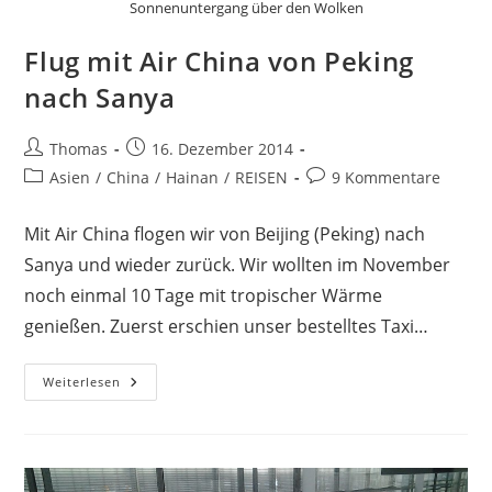
Sonnenuntergang über den Wolken
Flug mit Air China von Peking
nach Sanya
Beitrags-
Beitrag
Thomas
16. Dezember 2014
Autor:
veröffentlicht:
Beitrags-
Beitrags-
Asien
/
China
/
Hainan
/
REISEN
9 Kommentare
Kategorie:
Kommentare:
Mit Air China flogen wir von Beijing (Peking) nach
Sanya und wieder zurück. Wir wollten im November
noch einmal 10 Tage mit tropischer Wärme
genießen. Zuerst erschien unser bestelltes Taxi…
Flug
Weiterlesen
Mit
Air
China
Von
Peking
Nach
Sanya