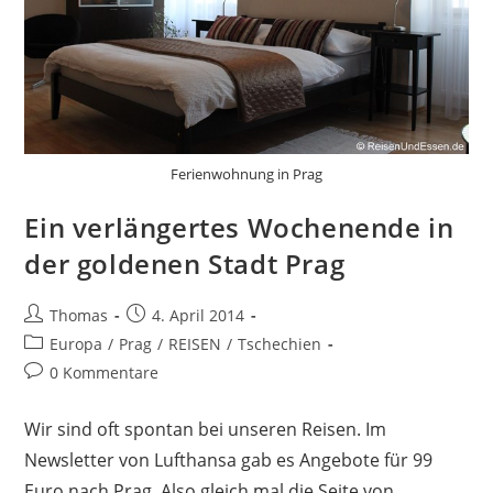
Ferienwohnung in Prag
Ein verlängertes Wochenende in
der goldenen Stadt Prag
Beitrags-
Beitrag
Thomas
4. April 2014
Autor:
veröffentlicht:
Beitrags-
Europa
/
Prag
/
REISEN
/
Tschechien
Kategorie:
Beitrags-
0 Kommentare
Kommentare:
Wir sind oft spontan bei unseren Reisen. Im
Newsletter von Lufthansa gab es Angebote für 99
Euro nach Prag. Also gleich mal die Seite von