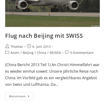
Flug nach Beijing mit SWISS
Beitrags-
Beitrag
Thomas
6. Juni 2013
Autor:
veröffentlicht:
Beitrags-
Beitrags-
Asien
/
Beijing
/
China
/
REISEN
0 Kommentare
Kategorie:
Kommentare:
(China Bericht 2013 Teil 1) An Christi Himmelfahrt war
es wieder einmal soweit: Unsere jährliche Reise nach
China. Im Vorfeld gab es ein vergleichbares Angebot
von Swiss und Lufthansa. Da…
Flug
Weiterlesen
Nach
Beijing