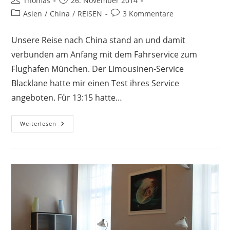
Thomas
26. November 2014
Autor:
veröffentlicht:
Beitrags-
Beitrags-
Asien
/
China
/
REISEN
3 Kommentare
Kategorie:
Kommentare:
Unsere Reise nach China stand an und damit
verbunden am Anfang mit dem Fahrservice zum
Flughafen München. Der Limousinen-Service
Blacklane hatte mir einen Test ihres Service
angeboten. Für 13:15 hatte…
Fahrservice
Weiterlesen
Zum
Flughafen
Und
Flug
Nach
Beijing