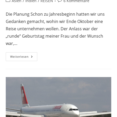
Beitrags-
Beitrags-
Asien
/
Indien
/
REISEN
6 Kommentare
Kategorie:
Kommentare:
Die Planung Schon zu Jahresbeginn hatten wir uns
Gedanken gemacht, wohin wir Ende Oktober eine
Reise unternehmen wollen. Der Anlass war der
„runde“ Geburtstag meiner Frau und der Wunsch
war,…
Reisen
Weiterlesen
Und
Essen
Goes
India