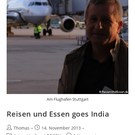
Am Flughafen Stuttgart
Reisen und Essen goes India
Beitrags-
Beitrag
Thomas
14. November 2013
Autor:
veröffentlicht: