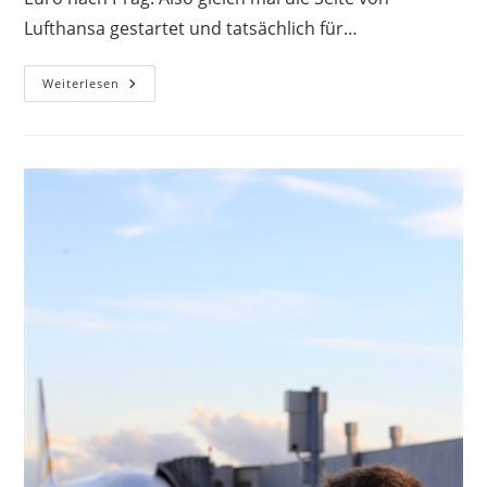
Lufthansa gestartet und tatsächlich für…
Ein
Weiterlesen
Verlängertes
Wochenende
In
Der
Goldenen
Stadt
Prag