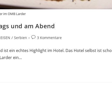
er im OMB Larder
tags und am Abend
Beitrags-
REISEN
/
Serbien
3 Kommentare
Kommentare:
 ist ein echtes Highlight im Hotel. Das Hotel selbst ist sch
Larder ein…