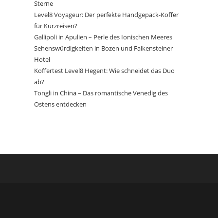
Sterne
Level8 Voyageur: Der perfekte Handgepäck-Koffer
für Kurzreisen?
Gallipoli in Apulien – Perle des Ionischen Meeres
Sehenswürdigkeiten in Bozen und Falkensteiner
Hotel
Koffertest Level8 Hegent: Wie schneidet das Duo
ab?
Tongli in China – Das romantische Venedig des
Ostens entdecken