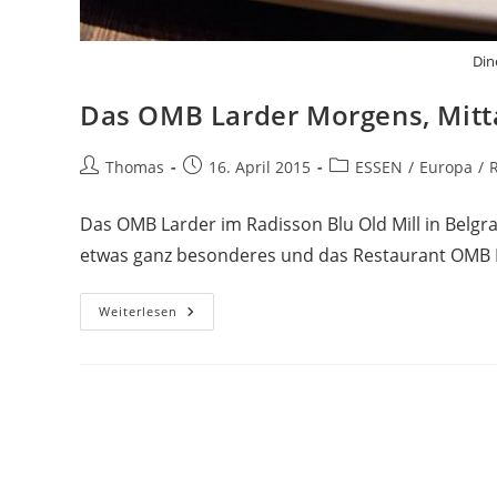
Din
Das OMB Larder Morgens, Mit
Beitrags-
Beitrag
Beitrags-
Thomas
16. April 2015
ESSEN
/
Europa
/
Autor:
veröffentlicht:
Kategorie:
Das OMB Larder im Radisson Blu Old Mill in Belgrad
etwas ganz besonderes und das Restaurant OMB 
Das
Weiterlesen
OMB
Larder
Morgens,
Mittags
Und
Am
Abend