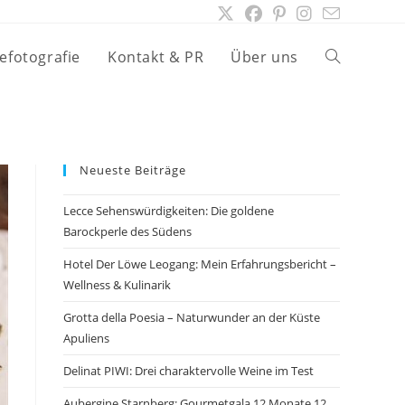
efotografie
Kontakt & PR
Über uns
Website-
Suche
Neueste Beiträge
umschalten
Lecce Sehenswürdigkeiten: Die goldene
Barockperle des Südens
Hotel Der Löwe Leogang: Mein Erfahrungsbericht –
Wellness & Kulinarik
Grotta della Poesia – Naturwunder an der Küste
Apuliens
Delinat PIWI: Drei charaktervolle Weine im Test
Aubergine Starnberg: Gourmetgala 12 Monate 12