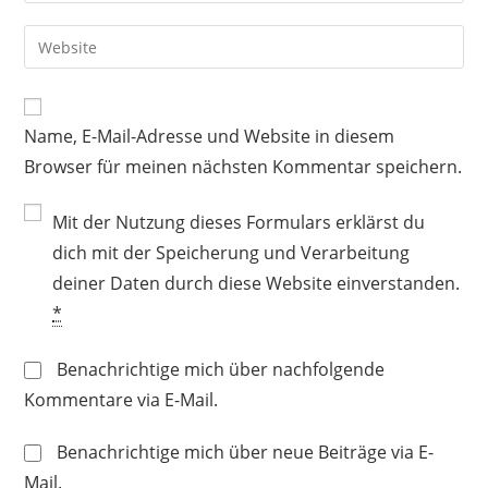
Benutzernamen
E-
Gib
zum
Mail-
deine
Kommentieren
Adresse
Website-
ein
zum
URL
Name, E-Mail-Adresse und Website in diesem
Kommentieren
ein
ein
Browser für meinen nächsten Kommentar speichern.
(optional)
Mit der Nutzung dieses Formulars erklärst du
dich mit der Speicherung und Verarbeitung
deiner Daten durch diese Website einverstanden.
*
Benachrichtige mich über nachfolgende
Kommentare via E-Mail.
Benachrichtige mich über neue Beiträge via E-
Mail.