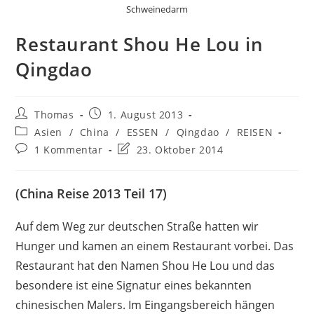
Schweinedarm
Restaurant Shou He Lou in
Qingdao
Beitrags-
Beitrag
Thomas
1. August 2013
Autor:
veröffentlicht:
Beitrags-
Asien
/
China
/
ESSEN
/
Qingdao
/
REISEN
Kategorie:
Beitrags-
Beitrag
1 Kommentar
23. Oktober 2014
Kommentare:
zuletzt
geändert
am:
(China Reise 2013 Teil 17)
Auf dem Weg zur deutschen Straße hatten wir
Hunger und kamen an einem Restaurant vorbei. Das
Restaurant hat den Namen Shou He Lou und das
besondere ist eine Signatur eines bekannten
chinesischen Malers. Im Eingangsbereich hängen