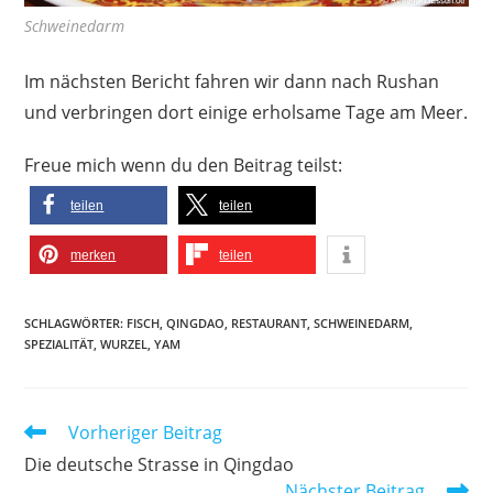
Schweinedarm
Im nächsten Bericht fahren wir dann nach Rushan
und verbringen dort einige erholsame Tage am Meer.
Freue mich wenn du den Beitrag teilst:
teilen
teilen
merken
teilen
SCHLAGWÖRTER
:
FISCH
,
QINGDAO
,
RESTAURANT
,
SCHWEINEDARM
,
SPEZIALITÄT
,
WURZEL
,
YAM
Weitere
Vorheriger Beitrag
Artikel
Die deutsche Strasse in Qingdao
ansehen
Nächster Beitrag