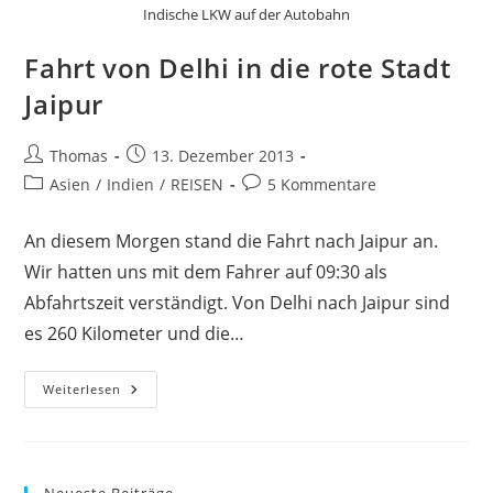
Indische LKW auf der Autobahn
Fahrt von Delhi in die rote Stadt
Jaipur
Beitrags-
Beitrag
Thomas
13. Dezember 2013
Autor:
veröffentlicht:
Beitrags-
Beitrags-
Asien
/
Indien
/
REISEN
5 Kommentare
Kategorie:
Kommentare:
An diesem Morgen stand die Fahrt nach Jaipur an.
Wir hatten uns mit dem Fahrer auf 09:30 als
Abfahrtszeit verständigt. Von Delhi nach Jaipur sind
es 260 Kilometer und die…
Fahrt
Weiterlesen
Von
Delhi
In
Die
Rote
Stadt